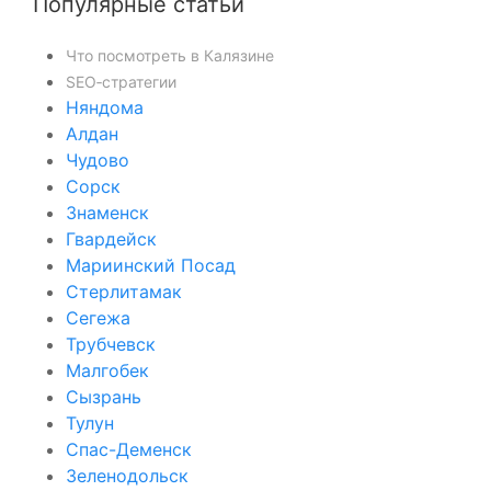
Популярные статьи
Что посмотреть в Калязине
SEO‑стратегии
Няндома
Алдан
Чудово
Сорск
Знаменск
Гвардейск
Мариинский Посад
Стерлитамак
Сегежа
Трубчевск
Малгобек
Сызрань
Тулун
Спас-Деменск
Зеленодольск