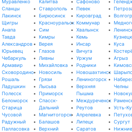
Муравленко
Калитва
Сафоново
Геленд
Сланцы
Ставрополь
Певек
Петроз
Лакинск
Бирюсинск
Кировград
Волгог
Щигры
Красноуральск
Коммунар
Медног
Анапа
Сим
Хвалынск
Ленинс
Тавда
Кимры
Кемь
Кузнец
Александров
Верея
Инсар
Куса
Юрьевец
Глазов
Вичуга
Костер
Чебаркуль
Ливны
Уржум
Агрыз
Армавир
Михайловка
Родники
Кимовс
Сковородино
Новосиль
Новошахтинск
Шарып
Рошаль
Грязи
Лениногорск
Набере
Ладушкин
Лысьва
Верхняя
Челны
Полесск
Приморск
Пышма
Новоку
Беломорск
Спасск-
Междуреченск
Раменс
Старица
Дальний
Реутов
Усть-Ку
Чусовой
Магнитогорск
Апрелевка
Петухо
Радужный
Балашов
Липецк
Сургут
Палласовка
Верхний
Саратов
Нижни