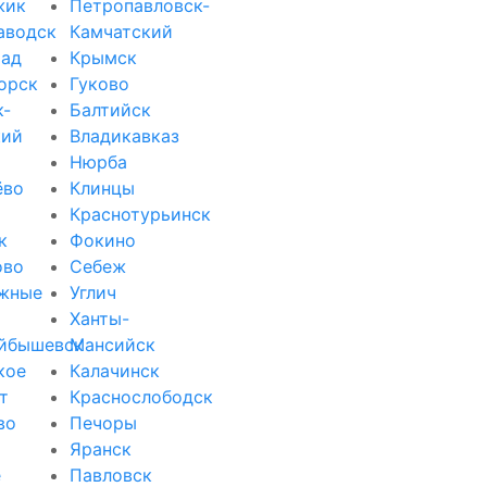
жик
Петропавловск-
аводск
Камчатский
рад
Крымск
орск
Гуково
к-
Балтийск
кий
Владикавказ
Нюрба
ёво
Клинцы
Краснотурьинск
к
Фокино
ово
Себеж
жные
Углич
Ханты-
йбышевск
Мансийск
кое
Калачинск
т
Краснослободск
во
Печоры
Яранск
е
Павловск