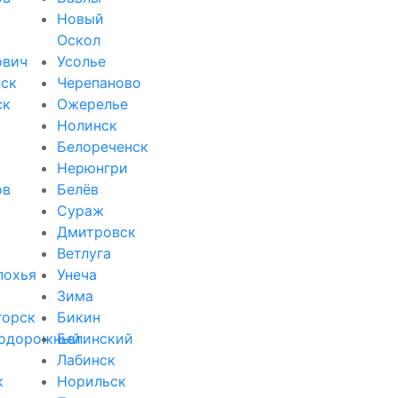
Новый
Оскол
ович
Усолье
ск
Черепаново
ск
Ожерелье
Нолинск
Белореченск
Нерюнгри
ов
Белёв
Сураж
Дмитровск
Ветлуга
похья
Унеча
Зима
горск
Бикин
одорожный
Белинский
Лабинск
к
Норильск