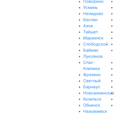
Поворино
Усмань
Нелидово
Беслан
Азов
Тайшет
Мариинск
Слободской
Баймак
Лукоянов
Спас-
Клепики
Фрязино
Светлый
Барнаул
Новоаннински
Козельск
Обнинск
Называевск