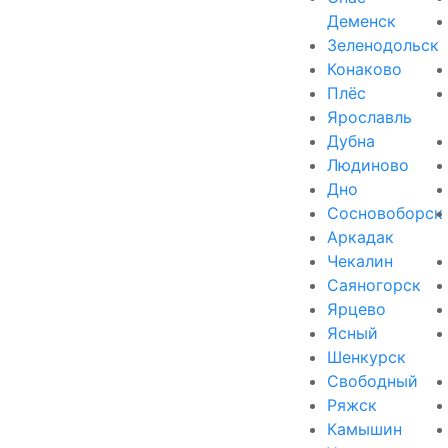
Деменск
Зеленодольск
Конаково
Плёс
Ярославль
Дубна
Людиново
Дно
Сосновоборск
Аркадак
Чекалин
Саяногорск
Ярцево
Ясный
Шенкурск
Свободный
Ряжск
Камышин