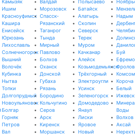
Камызяк
Валдай
Полысаево
Ноябрь
Ишим
Морозовск
Батайск
Мензел
Красноуфимск
Спасск-
Алатырь
Надым
Кашира
Рязанский
Скопин
Дербен
Енисейск
Таганрог
Северск
Челяби
Юрюзань
Тында
Терек
Долинс
Лихославль
Мирный
Муром
Данило
Солнечногорск
Павлово
Качканар
Буй
Вышний
Болхов
Алейск
Ефремо
Волочёк
Оханск
Козьмодемьянск
Фролов
Кубинка
Донской
Трёхгорный
Комсом
Нытва
Губаха
Электроугли
Короча
Топки
Рязань
Усинск
Белый
Долгопрудный
Бородино
Зеленогорск
Ижевск
Новоульяновск
Кольчугино
Домодедово
Минера
й
Болгар
Серов
Янаул
Воды
Горняк
Арск
Лиски
Волхов
Петров
Киренск
Яровое
Аксай
Вал
Моршанск
Новый
Нерехт