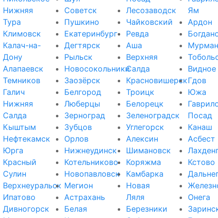
Нижняя
Советск
Лесозаводск
Ям
Тура
Пушкино
Чайковский
Ардон
Климовск
Екатеринбург
Ревда
Богдан
Калач-на-
Дегтярск
Аша
Мурман
Дону
Рыльск
Верхняя
Тоболь
Алапаевск
Новосокольники
Салда
Видное
Темников
Заозёрск
Красновишерск
Гдов
Галич
Белгород
Троицк
Южа
Нижняя
Люберцы
Белорецк
Гаврил
Салда
Зерноград
Зеленоградск
Посад
Кыштым
Зубцов
Углегорск
Канаш
Нефтекамск
Орлов
Алексин
Асбест
Юрга
Нижнеудинск
Шимановск
Лахден
Красный
Котельниково
Коряжма
Кстово
Сулин
Новопавловск
Камбарка
Дальне
Верхнеуральск
Мегион
Новая
Железн
Ипатово
Астрахань
Ляля
Онега
Дивногорск
Белая
Березники
Заринс