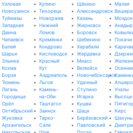
Узловая
Купино
Щёкино
Малая
Новоузенск
Тихорецк
Александровск
Вишера
Туймазы
Новоржев
Казань
Моздок
Западная
Нижний
Жирновск
Анадыр
Двина
Ломов
Боровск
Ковылк
Чапаевск
Кремёнки
Шебекино
Покачи
Балей
Кондрово
Харабали
Карача
Шарья
Кисловодск
Жердевка
Дзержи
Злынка
Красный
Миасс
Железн
Кохма
Кут
Вилюйск
Осинни
Борзя
Андреаполь
Новочебоксарск
Каменк
Тюмень
Льгов
Удачный
Апшеро
Лагань
Камень-
Ступино
Учалы
Городище
на-Оби
Игарка
Высоцк
Орёл
Таштагол
Кушва
Пятиго
Октябрьский
Заинск
Шацк
Кирс
Жуковка
Тарко-
Берёзовский
Шахунь
Архангельск
Сале
Павловский
Дмитри
Никольское
Шуя
Посад
Гаврил