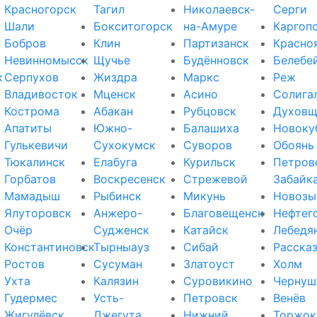
Красногорск
Тагил
Николаевск-
Серги
Шали
Бокситогорск
на-Амуре
Каргоп
Бобров
Клин
Партизанск
Красно
Невинномысск
Щучье
Будённовск
Белебе
к
Серпухов
Жиздра
Маркс
Реж
Владивосток
Мценск
Асино
Солига
Кострома
Абакан
Рубцовск
Духовщ
Апатиты
Южно-
Балашиха
Новоку
Гулькевичи
Сухокумск
Суворов
Обоянь
Тюкалинск
Елабуга
Курильск
Петров
Горбатов
Воскресенск
Стрежевой
Забайк
Мамадыш
Рыбинск
Микунь
Новозы
Ялуторовск
Анжеро-
Благовещенск
Нефтег
Очёр
Судженск
Катайск
Лебедя
Константиновск
Тырныауз
Сибай
Расска
Ростов
Сусуман
Златоуст
Холм
Ухта
Калязин
Суровикино
Чернуш
Гудермес
Усть-
Петровск
Венёв
Жигулёвск
Джегута
Нижний
Торжок