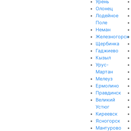
Урень
Олонец
Лодейное
Поле
Неман
Железногорск
Щербинка
Гаджиево
Кызыл
Урус-
Мартан
Мелеуз
Ермолино
Правдинск
Великий
Устюг
Киреевск
Ясногорск
Мантурово