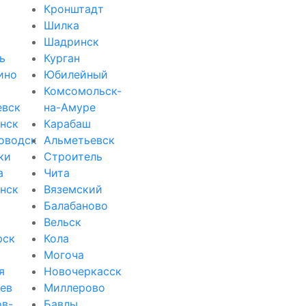
Кронштадт
Шилка
Шадринск
ь
Курган
ино
Юбилейный
Комсомольск-
евск
на-Амуре
нск
Карабаш
оводск
Альметьевск
ки
Строитель
а
Чита
нск
Вяземский
Балабаново
Вельск
рск
Кола
Могоча
я
Новочеркасск
ев
Миллерово
ов-
Бавлы