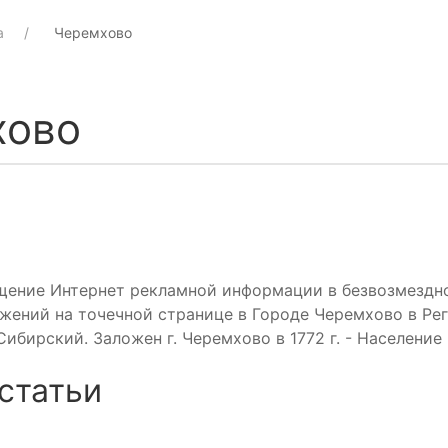
а
Черемхово
хово
щение Интернет рекламной информации в безвозмездн
жений на точечной странице в Городе Черемхово в Ре
Сибирский. Заложен г. Черемхово в 1772 г. - Население
статьи