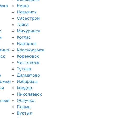
евка
Бирск
Невьянск
Сясьстрой
Тайга
к
Мичуринск
м
Котлас
Нарткала
гино
Краснокамск
вск
Кореновск
Чистополь
Тутаев
о
Далматово
ожье
Избербаш
чи
Ковдор
и
Николаевск
ьный
Облучье
Пермь
Вуктыл