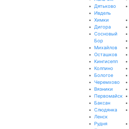
Дятьково
Ивдель
Химки
Дигора
Сосновый
Бор
Михайлов
Осташков
Кингисепп
Колпино
Бологое
Черемхово
Вязники
Первомайск
Баксан
Слюдянка
Ленск
Рудня