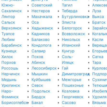
Южно-
Советский
Тагил
Алексе
Сахалинск
Нестеров
Теберда
Луза
Лянтор
Махачкала
Бутурлиновка
Выкса
Сальск
Оса
Элиста
Братск
Верхоянск
Хадыженск
Белогорск
Зарайс
Туапсе
Кадников
Всеволожск
Когалы
Любим
Балаково
Никольск
Касли
Барабинск
Кондопога
Иланский
Вереща
Кузнецк
Салаир
Кунгур
Егорье
Хилок
Псков
Соль-
Сатка
Порхов
Абинск
Илецк
Тара
Россошь
Лесосибирск
Гай
Курлов
Нерчинск
Мышкин
Димитровград
Подпор
Медынь
Куйбышев
Межгорье
Сухини
Урюпинск
Севск
Пошехонье
Тетюш
Наро-
Подольск
Козловка
Изобил
Фоминск
Бердск
Георгиевск
Удомля
Борисоглебск
Бакал
Сасово
Вязьма