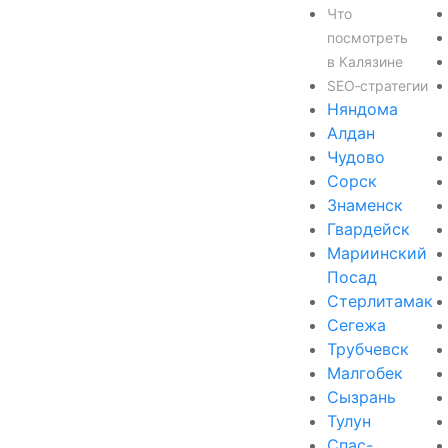
Что
посмотреть
в Калязине
SEO‑стратегии
Няндома
Алдан
Чудово
Сорск
Знаменск
Гвардейск
Мариинский
Посад
Стерлитамак
Сегежа
Трубчевск
Малгобек
Сызрань
Тулун
Спас-