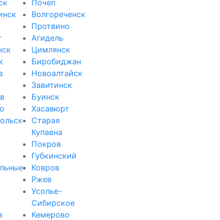
ск
Почеп
инск
Волгореченск
Протвино
т
Агидель
нск
Цимлянск
к
Биробиджан
в
Новоалтайск
Завитинск
в
Буинск
о
Хасавюрт
ольск
Старая
Купавна
Покров
Губкинский
льные
Ковров
Ржев
Усолье-
Сибирское
а
Кемерово