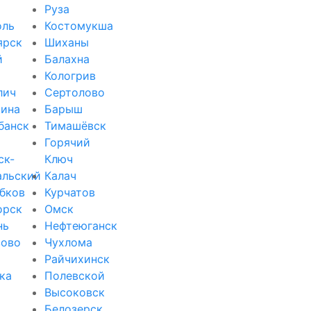
Руза
оль
Костомукша
ярск
Шиханы
й
Балахна
Кологрив
лич
Сертолово
ина
Барыш
банск
Тимашёвск
Горячий
ск-
Ключ
альский
Калач
бков
Курчатов
орск
Омск
нь
Нефтеюганск
зово
Чухлома
Райчихинск
ка
Полевской
Высоковск
Белозерск