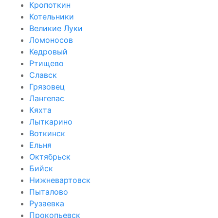
Кропоткин
Котельники
Великие Луки
Ломоносов
Кедровый
Ртищево
Славск
Грязовец
Лангепас
Кяхта
Лыткарино
Воткинск
Ельня
Октябрьск
Бийск
Нижневартовск
Пыталово
Рузаевка
Прокопьевск