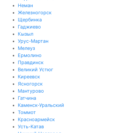
Неман
Железногорск
Щербинка
Гаджиево
Кызыл
Урус-Мартан
Мелеуз
Ермолино
Правдинск
Великий Устюг
Киреевск
Ясногорск
Мантурово
Гатчина
Каменск-Уральский
Томмот
Красноармейск
Усть-Катав