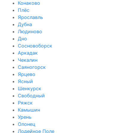
Конаково
Плёс
Ярославль
Дубна
Людиново
Дно
Сосновоборск
Аркадак
Чекалин
Саяногорск
Ярцево
Ясный
Шенкурск
Свободный
Ряжск
Камышин
Урень
Олонец
Лодейное Поле