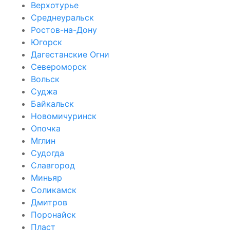
Верхотурье
Среднеуральск
Ростов-на-Дону
Югорск
Дагестанские Огни
Североморск
Вольск
Суджа
Байкальск
Новомичуринск
Опочка
Мглин
Судогда
Славгород
Миньяр
Соликамск
Дмитров
Поронайск
Пласт