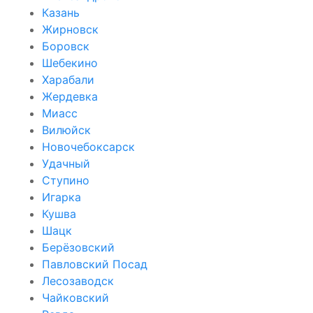
Казань
Жирновск
Боровск
Шебекино
Харабали
Жердевка
Миасс
Вилюйск
Новочебоксарск
Удачный
Ступино
Игарка
Кушва
Шацк
Берёзовский
Павловский Посад
Лесозаводск
Чайковский