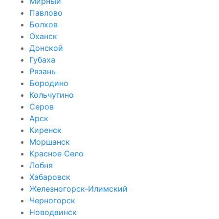
Мирный
Павлово
Болхов
Оханск
Донской
Губаха
Рязань
Бородино
Кольчугино
Серов
Арск
Киренск
Моршанск
Красное Село
Лобня
Хабаровск
Железногорск-Илимский
Черногорск
Новодвинск