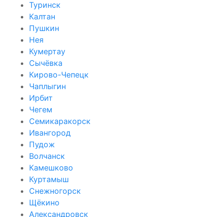
Туринск
Калтан
Пушкин
Нея
Кумертау
Сычёвка
Кирово-Чепецк
Чаплыгин
Ирбит
Чегем
Семикаракорск
Ивангород
Пудож
Волчанск
Камешково
Куртамыш
Снежногорск
Щёкино
Александровск