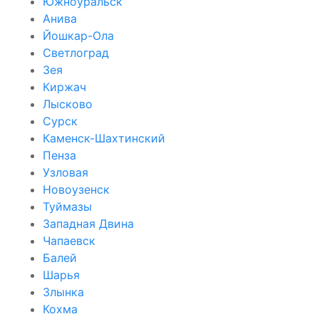
Южноуральск
Анива
Йошкар-Ола
Светлоград
Зея
Киржач
Лысково
Сурск
Каменск-Шахтинский
Пенза
Узловая
Новоузенск
Туймазы
Западная Двина
Чапаевск
Балей
Шарья
Злынка
Кохма