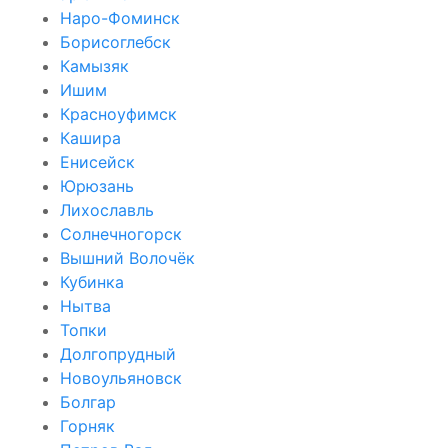
Наро-Фоминск
Борисоглебск
Камызяк
Ишим
Красноуфимск
Кашира
Енисейск
Юрюзань
Лихославль
Солнечногорск
Вышний Волочёк
Кубинка
Нытва
Топки
Долгопрудный
Новоульяновск
Болгар
Горняк