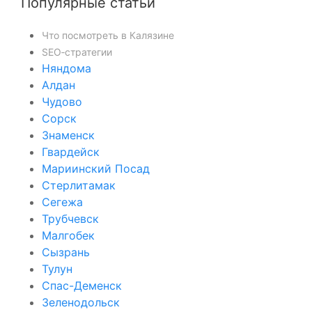
Популярные статьи
Что посмотреть в Калязине
SEO‑стратегии
Няндома
Алдан
Чудово
Сорск
Знаменск
Гвардейск
Мариинский Посад
Стерлитамак
Сегежа
Трубчевск
Малгобек
Сызрань
Тулун
Спас-Деменск
Зеленодольск