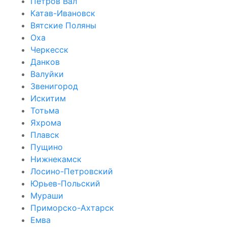
Петров Вал
Катав-Ивановск
Вятские Поляны
Оха
Черкесск
Данков
Валуйки
Звенигород
Искитим
Тотьма
Яхрома
Плавск
Пущино
Нижнекамск
Лосино-Петровский
Юрьев-Польский
Мураши
Приморско-Ахтарск
Емва