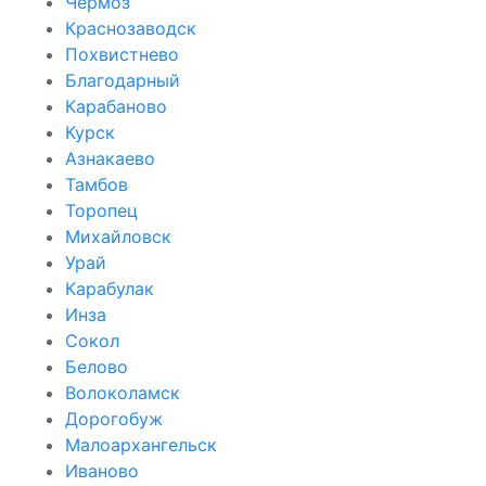
Чёрмоз
Краснозаводск
Похвистнево
Благодарный
Карабаново
Курск
Азнакаево
Тамбов
Торопец
Михайловск
Урай
Карабулак
Инза
Сокол
Белово
Волоколамск
Дорогобуж
Малоархангельск
Иваново