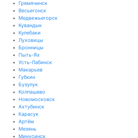
Гремячинск
Весьегонск
Медвежьегорск
Кувандык
Кулебаки
Луховицы
Бронницы
Пыть-Ях
Усть-Лабинск
Макарьев
Губкин
Бузулук
Колпашево
Новомосковск
Ахтубинск
Карасук
Артём
Мезень
Минусинск