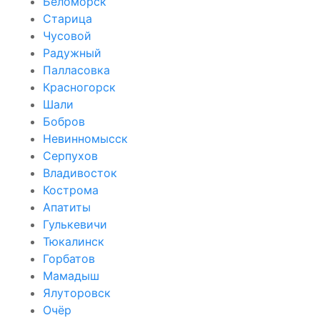
Беломорск
Старица
Чусовой
Радужный
Палласовка
Красногорск
Шали
Бобров
Невинномысск
Серпухов
Владивосток
Кострома
Апатиты
Гулькевичи
Тюкалинск
Горбатов
Мамадыш
Ялуторовск
Очёр