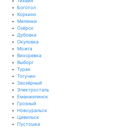
Тихвин
Боготол
Коркино
Меленки
Озёрск
Дубовка
Окуловка
Можга
Вихоревка
Выборг
Туран
Тогучин
Заозёрный
Электросталь
Еманжелинск
Грозный
Новоуральск
Цивильск
Пустошка