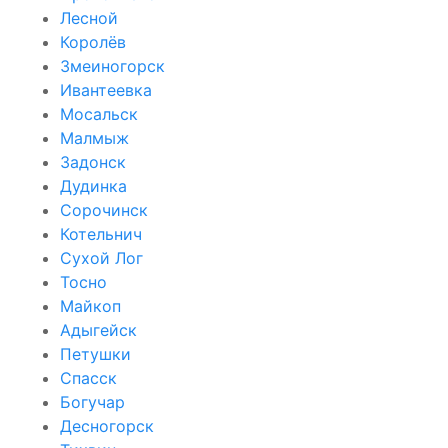
Лесной
Королёв
Змеиногорск
Ивантеевка
Мосальск
Малмыж
Задонск
Дудинка
Сорочинск
Котельнич
Сухой Лог
Тосно
Майкоп
Адыгейск
Петушки
Спасск
Богучар
Десногорск