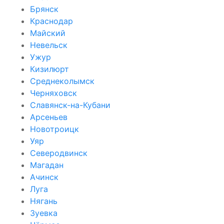
Брянск
Краснодар
Майский
Невельск
Ужур
Кизилюрт
Среднеколымск
Черняховск
Славянск-на-Кубани
Арсеньев
Новотроицк
Уяр
Северодвинск
Магадан
Ачинск
Луга
Нягань
Зуевка