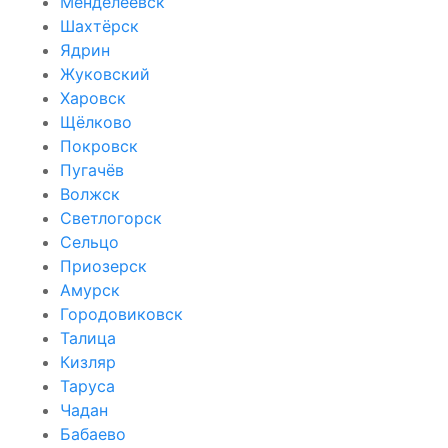
Менделеевск
Шахтёрск
Ядрин
Жуковский
Харовск
Щёлково
Покровск
Пугачёв
Волжск
Светлогорск
Сельцо
Приозерск
Амурск
Городовиковск
Талица
Кизляр
Таруса
Чадан
Бабаево