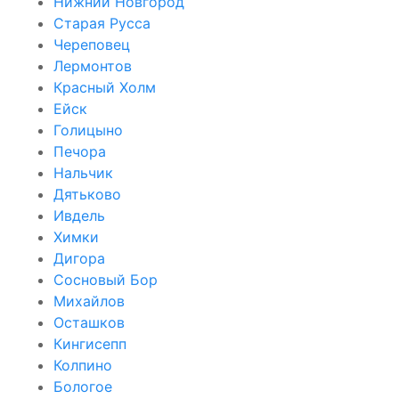
Нижний Новгород
Старая Русса
Череповец
Лермонтов
Красный Холм
Ейск
Голицыно
Печора
Нальчик
Дятьково
Ивдель
Химки
Дигора
Сосновый Бор
Михайлов
Осташков
Кингисепп
Колпино
Бологое