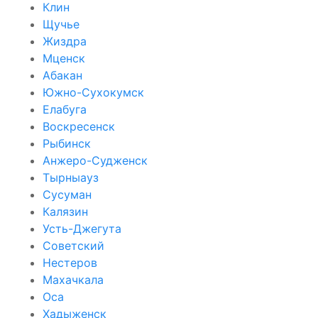
Клин
Щучье
Жиздра
Мценск
Абакан
Южно-Сухокумск
Елабуга
Воскресенск
Рыбинск
Анжеро-Судженск
Тырныауз
Сусуман
Калязин
Усть-Джегута
Советский
Нестеров
Махачкала
Оса
Хадыженск