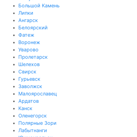
Большой Камень
Липки
Ангарск
Белоярский
Фатеж
Воронеж
Уварово
Пролетарск
Шелехов
Свирск
Гурьевск
Заволжск
Малоярославец
Ардатов
Канск
Оленегорск
Полярные Зори
Лабытнанги