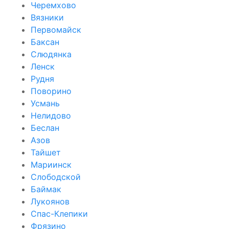
Черемхово
Вязники
Первомайск
Баксан
Слюдянка
Ленск
Рудня
Поворино
Усмань
Нелидово
Беслан
Азов
Тайшет
Мариинск
Слободской
Баймак
Лукоянов
Спас-Клепики
Фрязино