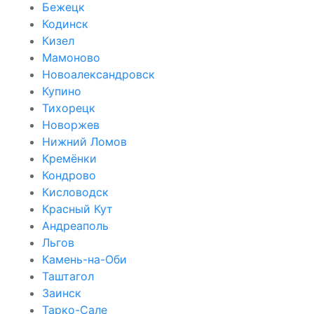
Бежецк
Кодинск
Кизел
Мамоново
Новоалександровск
Купино
Тихорецк
Новоржев
Нижний Ломов
Кремёнки
Кондрово
Кисловодск
Красный Кут
Андреаполь
Льгов
Камень-на-Оби
Таштагол
Заинск
Тарко-Сале