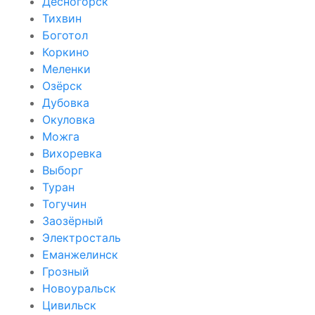
Десногорск
Тихвин
Боготол
Коркино
Меленки
Озёрск
Дубовка
Окуловка
Можга
Вихоревка
Выборг
Туран
Тогучин
Заозёрный
Электросталь
Еманжелинск
Грозный
Новоуральск
Цивильск