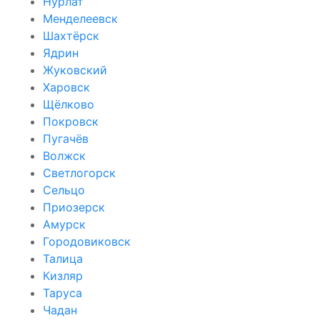
Нурлат
Менделеевск
Шахтёрск
Ядрин
Жуковский
Харовск
Щёлково
Покровск
Пугачёв
Волжск
Светлогорск
Сельцо
Приозерск
Амурск
Городовиковск
Талица
Кизляр
Таруса
Чадан