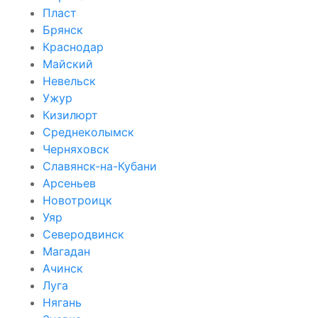
Пласт
Брянск
Краснодар
Майский
Невельск
Ужур
Кизилюрт
Среднеколымск
Черняховск
Славянск-на-Кубани
Арсеньев
Новотроицк
Уяр
Северодвинск
Магадан
Ачинск
Луга
Нягань