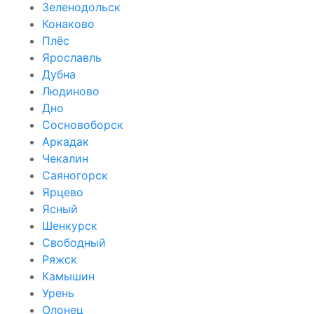
Зеленодольск
Конаково
Плёс
Ярославль
Дубна
Людиново
Дно
Сосновоборск
Аркадак
Чекалин
Саяногорск
Ярцево
Ясный
Шенкурск
Свободный
Ряжск
Камышин
Урень
Олонец