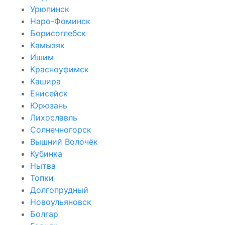
Урюпинск
Наро-Фоминск
Борисоглебск
Камызяк
Ишим
Красноуфимск
Кашира
Енисейск
Юрюзань
Лихославль
Солнечногорск
Вышний Волочёк
Кубинка
Нытва
Топки
Долгопрудный
Новоульяновск
Болгар