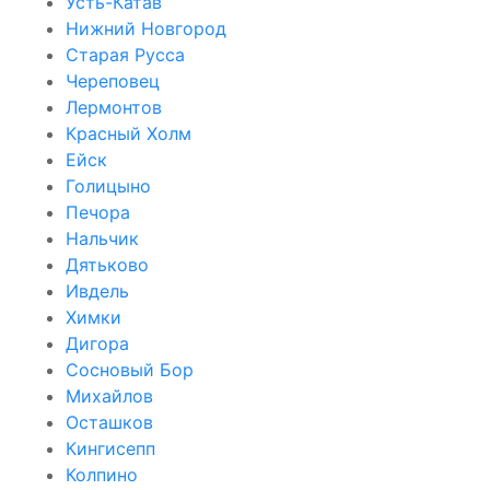
Усть-Катав
Нижний Новгород
Старая Русса
Череповец
Лермонтов
Красный Холм
Ейск
Голицыно
Печора
Нальчик
Дятьково
Ивдель
Химки
Дигора
Сосновый Бор
Михайлов
Осташков
Кингисепп
Колпино