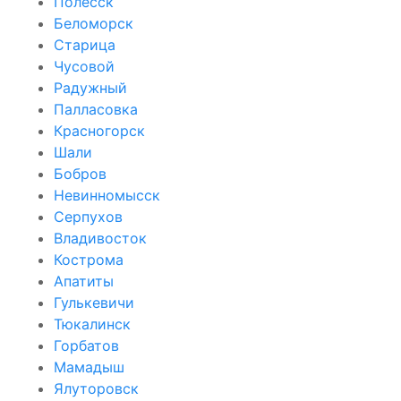
Полесск
Беломорск
Старица
Чусовой
Радужный
Палласовка
Красногорск
Шали
Бобров
Невинномысск
Серпухов
Владивосток
Кострома
Апатиты
Гулькевичи
Тюкалинск
Горбатов
Мамадыш
Ялуторовск