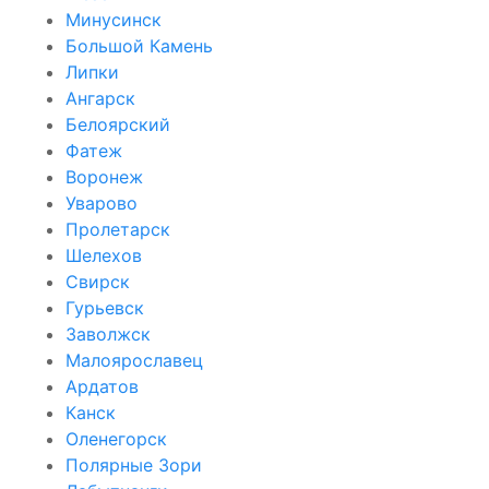
Минусинск
Большой Камень
Липки
Ангарск
Белоярский
Фатеж
Воронеж
Уварово
Пролетарск
Шелехов
Свирск
Гурьевск
Заволжск
Малоярославец
Ардатов
Канск
Оленегорск
Полярные Зори