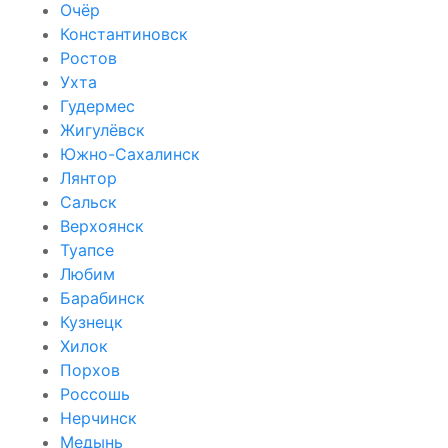
Очёр
Константиновск
Ростов
Ухта
Гудермес
Жигулёвск
Южно-Сахалинск
Лянтор
Сальск
Верхоянск
Туапсе
Любим
Барабинск
Кузнецк
Хилок
Порхов
Россошь
Нерчинск
Медынь