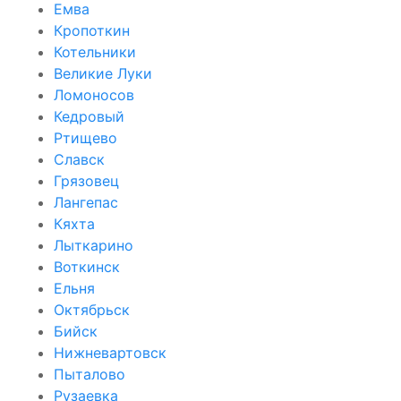
Емва
Кропоткин
Котельники
Великие Луки
Ломоносов
Кедровый
Ртищево
Славск
Грязовец
Лангепас
Кяхта
Лыткарино
Воткинск
Ельня
Октябрьск
Бийск
Нижневартовск
Пыталово
Рузаевка