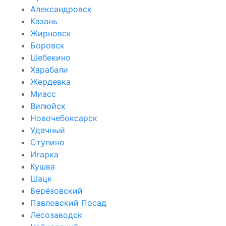
Александровск
Казань
Жирновск
Боровск
Шебекино
Харабали
Жердевка
Миасс
Вилюйск
Новочебоксарск
Удачный
Ступино
Игарка
Кушва
Шацк
Берёзовский
Павловский Посад
Лесозаводск