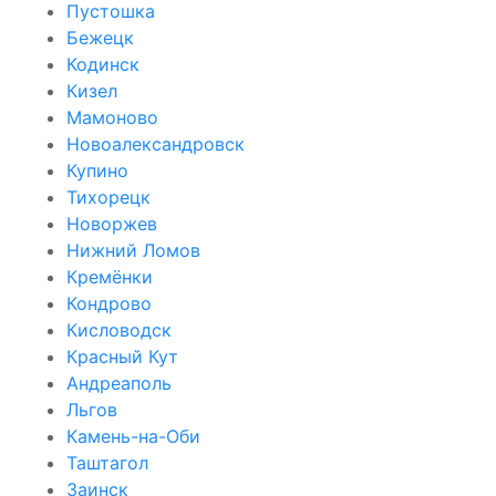
Пустошка
Бежецк
Кодинск
Кизел
Мамоново
Новоалександровск
Купино
Тихорецк
Новоржев
Нижний Ломов
Кремёнки
Кондрово
Кисловодск
Красный Кут
Андреаполь
Льгов
Камень-на-Оби
Таштагол
Заинск