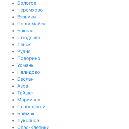
Бологое
Черемхово
Вязники
Первомайск
Баксан
Слюдянка
Ленск
Рудня
Поворино
Усмань
Нелидово
Беслан
Азов
Тайшет
Мариинск
Слободской
Баймак
Лукоянов
Спас-Клепики