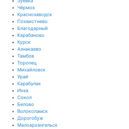
Зуевка
Чёрмоз
Краснозаводск
Похвистнево
Благодарный
Карабаново
Курск
Азнакаево
Тамбов
Торопец
Михайловск
Урай
Карабулак
Инза
Сокол
Белово
Волоколамск
Дорогобуж
Малоархангельск