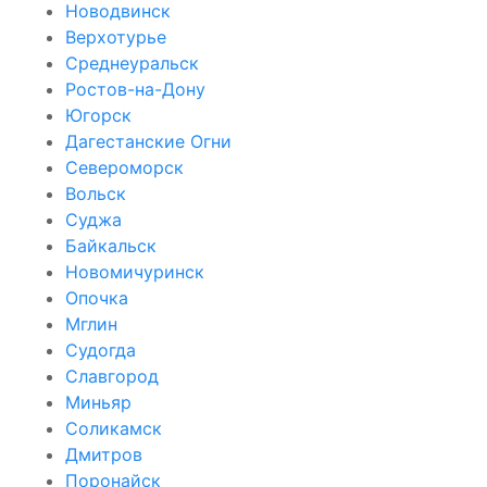
Новодвинск
Верхотурье
Среднеуральск
Ростов-на-Дону
Югорск
Дагестанские Огни
Североморск
Вольск
Суджа
Байкальск
Новомичуринск
Опочка
Мглин
Судогда
Славгород
Миньяр
Соликамск
Дмитров
Поронайск