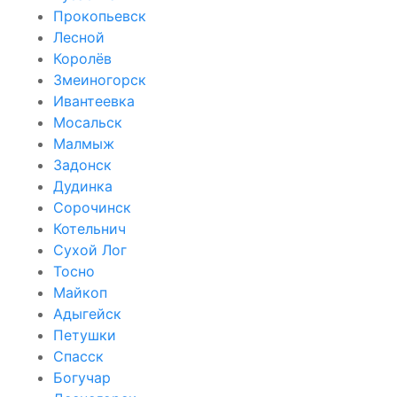
Прокопьевск
Лесной
Королёв
Змеиногорск
Ивантеевка
Мосальск
Малмыж
Задонск
Дудинка
Сорочинск
Котельнич
Сухой Лог
Тосно
Майкоп
Адыгейск
Петушки
Спасск
Богучар