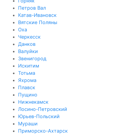
Горняк
Петров Вал
Катав-Ивановск
Вятские Поляны
Оха
Черкесск
Данков
Валуйки
Звенигород
Искитим
Тотьма
Яхрома
Плавск
Пущино
Нижнекамск
Лосино-Петровский
Юрьев-Польский
Мураши
Приморско-Ахтарск