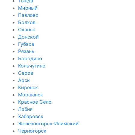
Тында
Мирный
Павлово
Болхов
Оханск
Донской
Губаха
Рязань
Бородино
Кольчугино
Серов
Арск
Киренск
Моршанск
Красное Село
Лобня
Хабаровск
Железногорск-Илимский
Черногорск