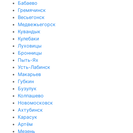
Бабаево
Гремячинск
Весьегонск
Медвежьегорск
Кувандык
Кулебаки
Луховицы
Бронницы
Пыть-Ях
Усть-Лабинск
Макарьев
Губкин
Бузулук
Колпашево
Новомосковск
Ахтубинск
Карасук
Артём
Мезень