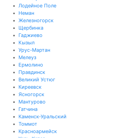
Лодейное Поле
Неман
Железногорск
Щербинка
Гаджиево
Кызыл
Урус-Мартан
Мелеуз
Ермолино
Правдинск
Великий Устюг
Киреевск
Ясногорск
Мантурово
Гатчина
Каменск-Уральский
Томмот
Красноармейск