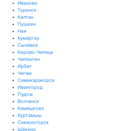
Иваново
Туринск
Калтан
Пушкин
Нея
Кумертау
Сычёвка
Кирово-Чепецк
Чаплыгин
Ирбит
Чегем
Семикаракорск
Ивангород
Пудож
Волчанск
Камешково
Куртамыш
Снежногорск
Щёкино