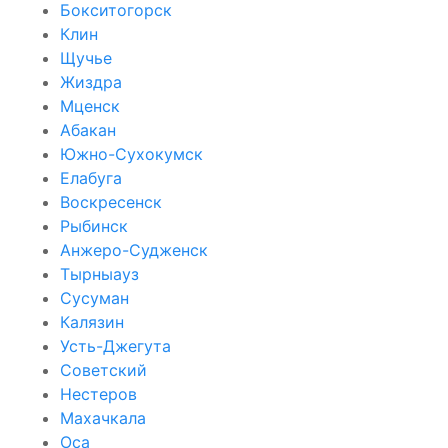
Бокситогорск
Клин
Щучье
Жиздра
Мценск
Абакан
Южно-Сухокумск
Елабуга
Воскресенск
Рыбинск
Анжеро-Судженск
Тырныауз
Сусуман
Калязин
Усть-Джегута
Советский
Нестеров
Махачкала
Оса