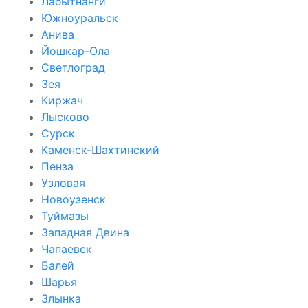
Лабытнанги
Южноуральск
Анива
Йошкар-Ола
Светлоград
Зея
Киржач
Лысково
Сурск
Каменск-Шахтинский
Пенза
Узловая
Новоузенск
Туймазы
Западная Двина
Чапаевск
Балей
Шарья
Злынка