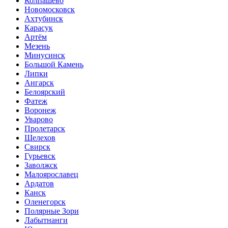
Колпашево
Новомосковск
Ахтубинск
Карасук
Артём
Мезень
Минусинск
Большой Камень
Липки
Ангарск
Белоярский
Фатеж
Воронеж
Уварово
Пролетарск
Шелехов
Свирск
Гурьевск
Заволжск
Малоярославец
Ардатов
Канск
Оленегорск
Полярные Зори
Лабытнанги