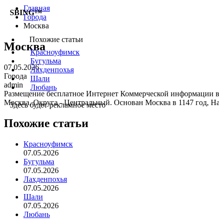
Главная
SBING™
Города
Москва
Похожие статьи
Москва
Красноуфимск
Бугульма
07.05.2026
Лахденпохья
Города
Шали
admin
Любань
Размещение бесплатное Интернет Коммерческой информации в 
Москва, Округа - Центральный. Основан Москва в 1147 год, На
Здесь будет рекламное место
Похожие статьи
Красноуфимск
07.05.2026
Бугульма
07.05.2026
Лахденпохья
07.05.2026
Шали
07.05.2026
Любань