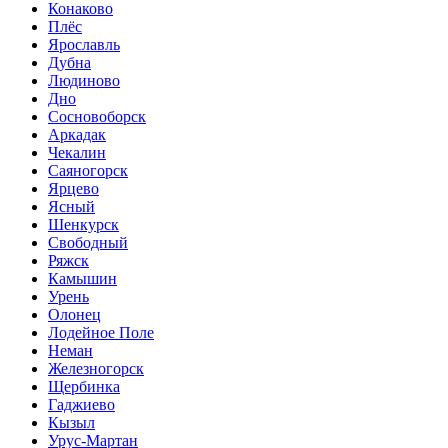
Конаково
Плёс
Ярославль
Дубна
Людиново
Дно
Сосновоборск
Аркадак
Чекалин
Саяногорск
Ярцево
Ясный
Шенкурск
Свободный
Ряжск
Камышин
Урень
Олонец
Лодейное Поле
Неман
Железногорск
Щербинка
Гаджиево
Кызыл
Урус-Мартан