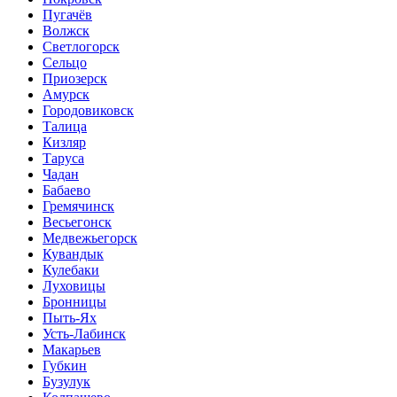
Пугачёв
Волжск
Светлогорск
Сельцо
Приозерск
Амурск
Городовиковск
Талица
Кизляр
Таруса
Чадан
Бабаево
Гремячинск
Весьегонск
Медвежьегорск
Кувандык
Кулебаки
Луховицы
Бронницы
Пыть-Ях
Усть-Лабинск
Макарьев
Губкин
Бузулук