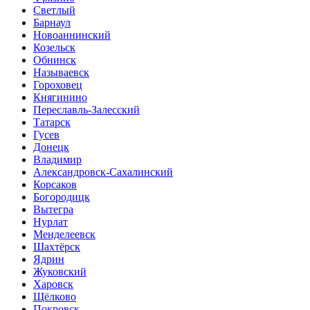
Светлый
Барнаул
Новоаннинский
Козельск
Обнинск
Называевск
Гороховец
Княгинино
Переславль-Залесский
Татарск
Гусев
Донецк
Владимир
Александровск-Сахалинский
Корсаков
Богородицк
Вытегра
Нурлат
Менделеевск
Шахтёрск
Ядрин
Жуковский
Харовск
Щёлково
Покровск