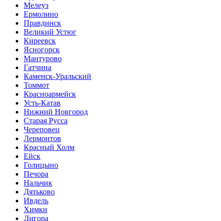
Мелеуз
Ермолино
Правдинск
Великий Устюг
Киреевск
Ясногорск
Мантурово
Гатчина
Каменск-Уральский
Томмот
Красноармейск
Усть-Катав
Нижний Новгород
Старая Русса
Череповец
Лермонтов
Красный Холм
Ейск
Голицыно
Печора
Нальчик
Дятьково
Ивдель
Химки
Дигора