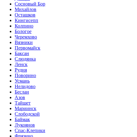
Сосновый Бор
Михайлов
Осташков
Кингисепп
Колпино
Бологое
Черемхово
Вязники
Первомайск
Баксан
Слюдянка
Ленск
Рудня
Поворино
Усмань
Нелидово
Беслан
Азов
Тайшет
Мариинск
Слободской
Баймак
Лукоянов
Спас-Клепики
Фрязино